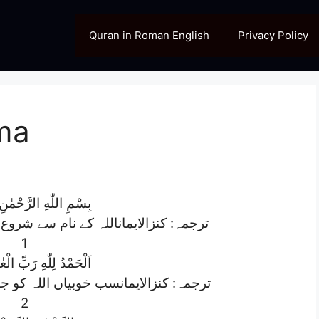
Quran in Roman English
Privacy Policy
ma
بِسْمِ اللّٰهِ الرَّحْمٰنِ
ترجمہ: کنزالایماناللہ کے نام سے شرو
1
اَلْحَمْدُ لِلّٰهِ رَبِّ الْعٰ)
ترجمہ: کنزالایمانسب خوبیاں اللہ کو ج
2