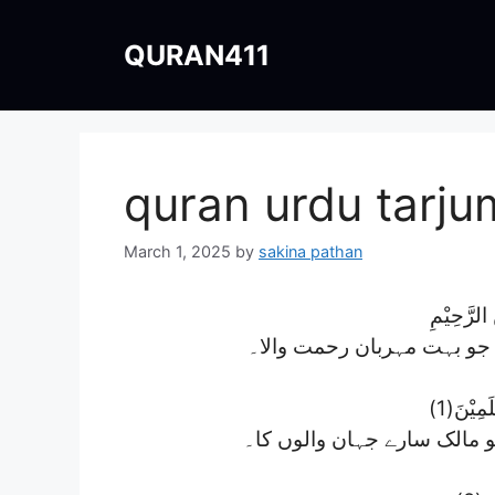
Skip
to
QURAN411
content
quran urdu tarju
March 1, 2025
by
sakina pathan
 الرَّحِیْمِ
ع جو بہت مہربان رحمت والا۔
لَمِیْنَ(1
و مالک سارے جہان والوں کا۔