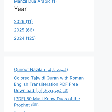
Manzil Dua Arabic (1)
Year
2026 (11)
2025 (66)
2024 (125)
Qunoot Nazilah (قنوت نازله)
Colored Tajwidi Quran with Roman
English Transliteration PDF Free
Download | کلر ٹجویدی قرآن
[PDF] 50 Must Know Duas of the
Prophet (ﷺ)