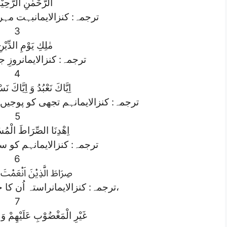
الرَّحْمٰنِ الرَّحِیْم)
ترجمہ: کنزالایمانبہت مہر
3
مٰلِكِ یَوْمِ الدِّیْنِ)
ترجمہ: کنزالایمانروزِ 
4
اِیَّاكَ نَعْبُدُ وَ اِیَّاكَ نَس)
ترجمہ: کنزالایمانہم تجھی کو پوجی
5
اِهْدِنَا الصِّرَاطَ الْمُسْ)
ترجمہ: کنزالایمانہم کو س
6
صِرَاطَ الَّذِیْنَ اَنْعَمْت
ترجمہ: کنزالایمانراستہ اُن کا جن پر تُو نے احسان کیا،
7
غَیْرِ الْمَغْضُوْبِ عَلَیْهِمْ وَ ل)