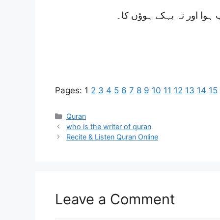
 ہوا اور نہ بہکے ہوؤں کا۔
Pages:
1
2
3
4
5
6
7
8
9
10
11
12
13
14
15
Categories
Quran
who is the writer of quran
Recite & Listen Quran Online
Leave a Comment