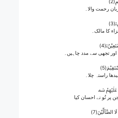
ِ(2
بان رحمت والا۔
ﭤ(3
جزاء کا مالک۔
ْتَعِیْنُﭤ(4
ں اور تجھی سے مدد چاہیں۔
تَقِیْمَ(5
یدھا راستہ چلا۔
َ عَلَیْهِمْ ﴰ
َا الضَّآلِّیْنَ(7