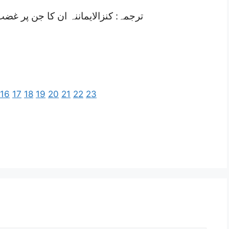
ترجمہ: کنزالایماننہ ان کا جن پر غضب
16
17
18
19
20
21
22
23